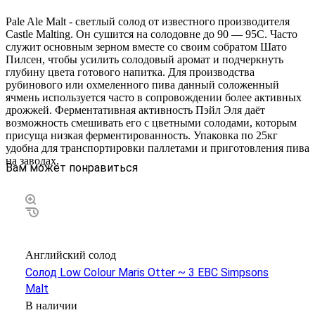
Pale Ale Malt - светлый солод от известного производителя
Castle Malting. Он сушится на солодовне до 90 — 95C. Часто
служит основным зерном вместе со своим собратом Шато
Пилсен, чтобы усилить солодовый аромат и подчеркнуть
глубину цвета готового напитка. Для производства
рубинового или охмеленного пива данный соложенный
ячмень используется часто в сопровождении более активных
дрожжей. Ферментативная активность Пэйл Эля даёт
возможность смешивать его с цветными солодами, которым
присуща низкая ферментированность. Упаковка по 25кг
удобна для транспортировки паллетами и приготовления пива
на заводах.
Вам может понравиться
Английский солод
Солод Low Colour Maris Otter ~ 3 EBC Simpsons
Malt
В наличии