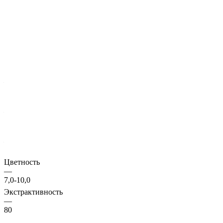
Упаковка, кг:
1 кг
1 кг
5 кг
25 кг
Характеристики
Тип солода
—
Базовый
Название на русском
—
Пэйл эль
Страна
—
Бельгия
Цветность
—
7,0-10,0
Экстрактивность
—
80