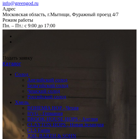
info@greengod.ru
Адрес
Московская область, г.Мытищи, Фуражный проезд 4/7
Режим работы
Пн. – Пт.: с 9:00 до 17:00
Подать заявку
Каталог
Солод
Английский солод
Бельгийский солод
Чешский солод
Российский солод
Хмель
BOHEMIA HOP - Чехия
HVG - Германия
BROOK HOUSE HOPS - Англия
CLAYTON HOPS - Новая Зеландия
CLS Farms
JOH. BARTH & SOHN