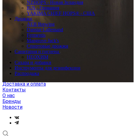
NZHOPS - Новая Зеландия
IGN - Германия
YAKIMA CHIEF HOPS® - США
Дрожжи
AEB Brewing
Danstar Lallemand
Fermentis
Mangrove Jack's
Спиртовые дрожжи
Санитария и гигиена
НЕОХИМ
Сахара и добавки
Инструменты для дезинфекции
Распродажа
Доставка и оплата
Контакты
О нас
Бренды
Новости