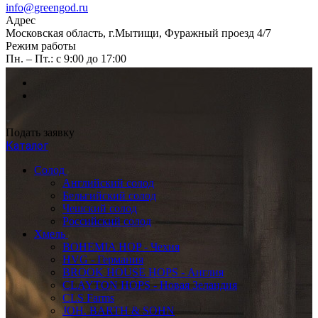
info@greengod.ru
Адрес
Московская область, г.Мытищи, Фуражный проезд 4/7
Режим работы
Пн. – Пт.: с 9:00 до 17:00
Подать заявку
Каталог
Солод
Английский солод
Бельгийский солод
Чешский солод
Российский солод
Хмель
BOHEMIA HOP - Чехия
HVG - Германия
BROOK HOUSE HOPS - Англия
CLAYTON HOPS - Новая Зеландия
CLS Farms
JOH. BARTH & SOHN