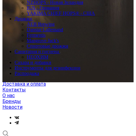
NZHOPS - Новая Зеландия
IGN - Германия
YAKIMA CHIEF HOPS® - США
Дрожжи
AEB Brewing
Danstar Lallemand
Fermentis
Mangrove Jack's
Спиртовые дрожжи
Санитария и гигиена
НЕОХИМ
Сахара и добавки
Инструменты для дезинфекции
Распродажа
Доставка и оплата
Контакты
О нас
Бренды
Новости