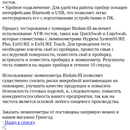
тестов.
• Удобное подключение: Для удобства работы прибор оснащен
интерфейсами Bluetooth и USB, что позволяет легко
интегрировать его с портативными устройствами и ПК.
Процесс тестирования с помощью Biolum-III включает
использование АТФ-тестов, таких как QuickSwab и LiquSwab,
которые совместимы с люминометрами Hygiena SystemSURE
Plus, EnSURE и EnSURE Touch. Для проведения теста
необходимо извлечь сваб из пробирки, провести смыв с
исследуемой поверхности, поместить сваб в пробирку,
встряхнуть и поместить пробирку в люминометр. Результаты
теста появятся на экране прибора в течение 10 секунд.
Использование люминометра Biolum-III позволяет
существенно снизить риски микробной контаминации на
пивоварне, улучшить качество продукции и повысить
безопасность готовых изделий, и, следовательно, повысить
конкурентоспособность вашего предприятия, так как на
чистота является основой любого пищевого производства.
Заказать люминометры от поставщика напрямую можно в
нашем магазине Грингод.
Назад к списку