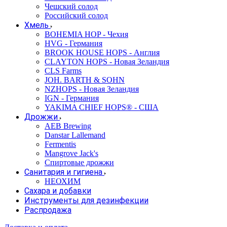
Чешский солод
Российский солод
Хмель
BOHEMIA HOP - Чехия
HVG - Германия
BROOK HOUSE HOPS - Англия
CLAYTON HOPS - Новая Зеландия
CLS Farms
JOH. BARTH & SOHN
NZHOPS - Новая Зеландия
IGN - Германия
YAKIMA CHIEF HOPS® - США
Дрожжи
AEB Brewing
Danstar Lallemand
Fermentis
Mangrove Jack's
Спиртовые дрожжи
Санитария и гигиена
НЕОХИМ
Сахара и добавки
Инструменты для дезинфекции
Распродажа