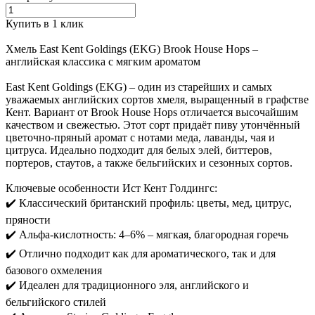
Купить в 1 клик
Хмель East Kent Goldings (EKG) Brook House Hops –
английская классика с мягким ароматом
East Kent Goldings (EKG) – один из старейших и самых
уважаемых английских сортов хмеля, выращенный в графстве
Кент. Вариант от Brook House Hops отличается высочайшим
качеством и свежестью. Этот сорт придаёт пиву утончённый
цветочно-пряный аромат с нотами меда, лаванды, чая и
цитруса. Идеально подходит для белых элей, биттеров,
портеров, стаутов, а также бельгийских и сезонных сортов.
Ключевые особенности Ист Кент Голдингс:
✔️ Классический британский профиль: цветы, мед, цитрус,
пряности
✔️ Альфа-кислотность: 4–6% – мягкая, благородная горечь
✔️ Отлично подходит как для ароматического, так и для
базового охмеления
✔️ Идеален для традиционного эля, английского и
бельгийского стилей